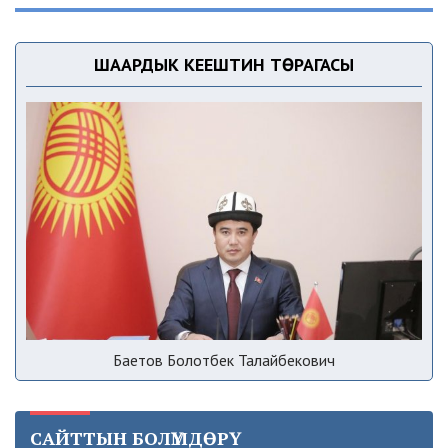
ШААРДЫК КЕҢЕШТИН ТӨРАГАСЫ
Баетов Болотбек Талайбекович
САЙТТЫН БОЛҮМДӨРҮ