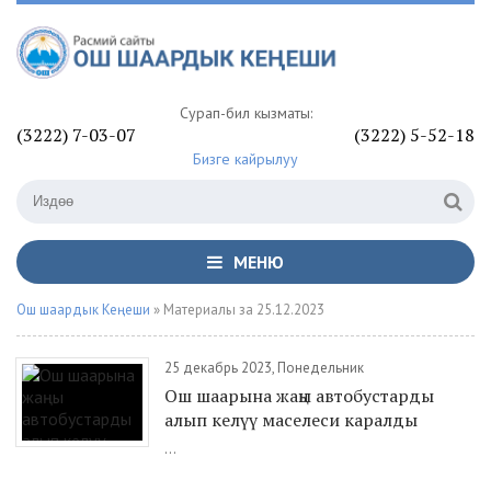
Сурап-билүү кызматы:
(3222) 7-03-07
(3222) 5-52-18
Бизге кайрылуу
МЕНЮ
Ош шаардык Кеңеши
» Материалы за 25.12.2023
25 декабрь 2023, Понедельник
Ош шаарына жаңы автобустарды
алып келүү маселеси каралды
...