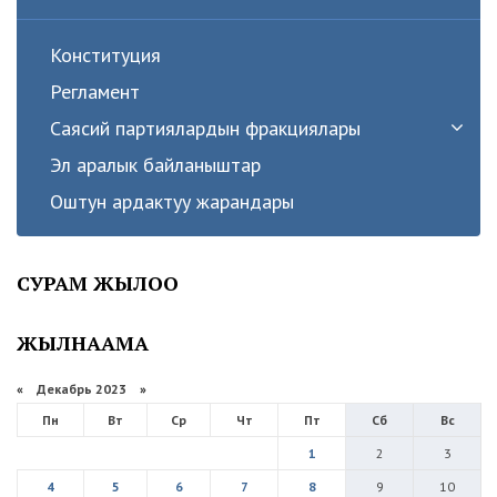
Конституция
Регламент
Саясий партиялардын фракциялары
Эл аралык байланыштар
Оштун ардактуу жарандары
СУРАМ ЖЫЛОО
ЖЫЛНААМА
«
Декабрь 2023
»
Пн
Вт
Ср
Чт
Пт
Сб
Вс
1
2
3
4
5
6
7
8
9
10