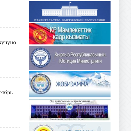
күнүнө
тябрь