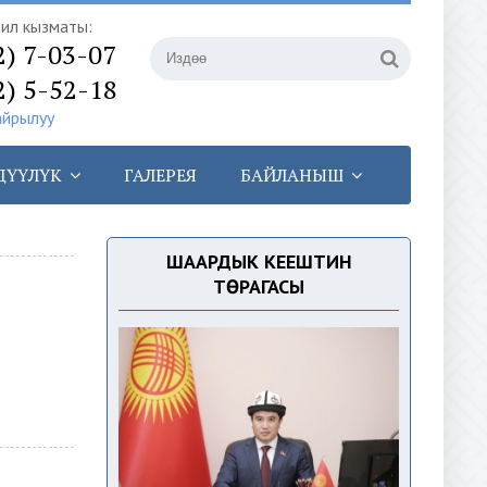
илүү кызматы:
2) 7-03-07
2) 5-52-18
айрылуу
ДҮҮЛҮК
ГАЛЕРЕЯ
БАЙЛАНЫШ
ШААРДЫК КЕҢЕШТИН
ТӨРАГАСЫ