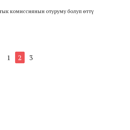
тык комиссиянын отуруму болуп өттү
1
2
3