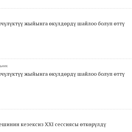
лчүлүктүү жыйынга өкүлдөрдү шайлоо болуп өттү
льник
лчүлүктүү жыйынга өкүлдөрдү шайлоо болуп өттү
шинин кезексиз XXI сессиясы өткөрүлдү