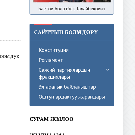
Баетов Болотбек Талайбекович
САЙТТЫН БОЛҮМДӨРҮ
Конституция
коомдук
Регламент
Саясий партиялардын
фракциялары
Эл аралык байланыштар
Оштун ардактуу жарандары
СУРАМ ЖЫЛОО
ЖЫЛНААМА