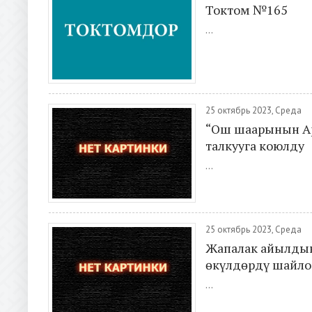
Токтом №165
...
25 октябрь 2023, Среда
“Ош шаарынын Ар
талкууга коюлду
...
25 октябрь 2023, Среда
Жапалак айылдык
өкүлдөрдү шайлоо
...