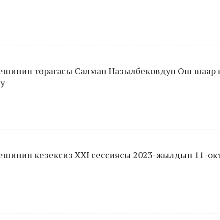
шинин төрагасы Салман Назылбековдун Ош шаар 
су
шинин кезексиз XXI сессиясы 2023-жылдын 11-ок