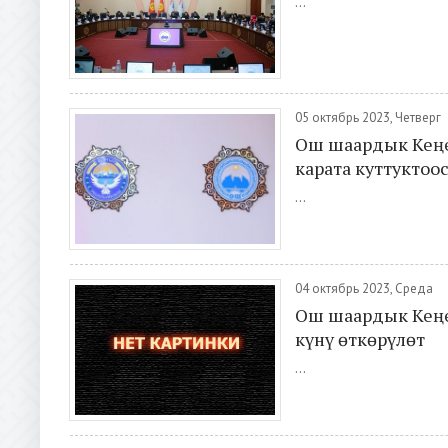
...
05 октябрь 2023, Четверг
Ош шаардык Кеңе
карата куттуктоо
...
04 октябрь 2023, Среда
Ош шаардык Кеңе
күнү өткөрүлөт
...