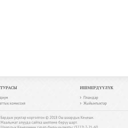
КТУРАСЫ
ИШМЕРДҮҮЛҮК
диум
Пландар
аттык комиссия
Жыйынтыктар
Бардык укуктар корголгон © 2018 Ош шаардык Кеңеши.
Маалымат алууда сайтка шилтеме берүү шарт.
Шаардык Кеңешинин сурап-билүү кызматы: (3222) 7-21-60