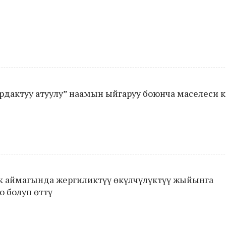
дактуу атуулу” наамын ыйгаруу боюнча маселеси 
 аймагында жергиликтүү өкүлчүлүктүү жыйынга
 болуп өттү