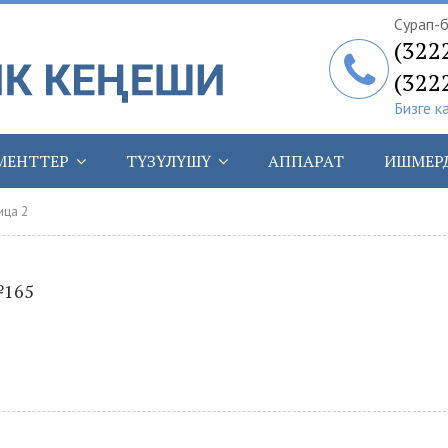
Сурап-б
(322
(322
Бизге к
МЕНТТЕР
ТҮЗҮЛҮШҮ
АППАРАТ
ИШМЕР
ица 2
№165