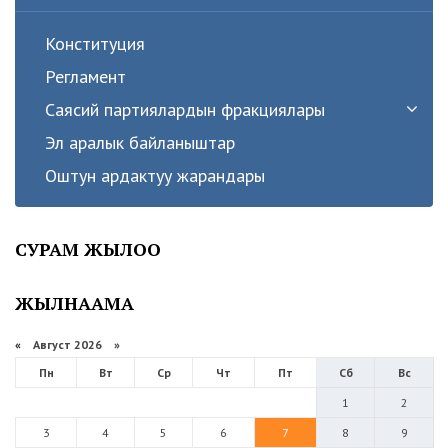
Конституция
Регламент
Саясий партиялардын фракциялары
Эл аралык байланыштар
Оштун ардактуу жарандары
СУРАМ ЖЫЛОО
ЖЫЛНААМА
«
Август 2026 »
Пн
Вт
Ср
Чт
Пт
Сб
Вс
1
2
3
4
5
6
7
8
9