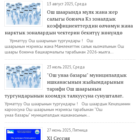
13 август 2025, Среда
Ош шаарында мүлк жана жер
салыгы боюнча Кз зоналдык
коэффициенттердин өлчөмүн жана
нарктык зоналардын чектерин бекитүү жөнүндө
Урматтуу Ош шаарынын тургундары ! Ош
шаарынын мэриясы жана Мамлекеттик салык кызматынын Ош
шаары боюнча башкармалыгы тарабынан 2026-жылга...
23 июль 2025, Среда
"Ош унаа базары" муниципалдык
ишканасынын жыйымдарынын
тарифи Ош шаарынын
тургундарынын коомдук талкуусуна сунушталат.
Урматтуу Ош шаарынын тургундары ! Ош шаардык Кеңешинин
кароосуна Ош шаарынын мэриясы тарабынан “Ош
унаа базары” муниципалдык ишканасынын...
27 июнь 2025, Пятница
XI Сессия