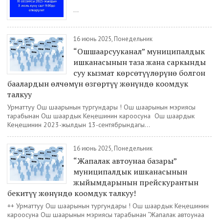
...
16 июнь 2025, Понедельник
“Ошшаарсууканал” муниципалдык
ишканасынын таза жана саркынды
суу кызмат көрсөтүүлөрүнө болгон
баалардын өлчөмүн өзгөртүү жөнүндө коомдук
талкуу
Урматтуу Ош шаарынын тургундары ! Ош шаарынын мэриясы
тарабынан Ош шаардык Кеңешинин кароосуна Ош шаардык
Кеңешинин 2023-жылдын 13-сентябрындагы...
16 июнь 2025, Понедельник
“Жапалак автоунаа базары”
муниципалдык ишканасынын
жыйымдарынын прейскурантын
бекитүү жөнүндө коомдук талкуу!
++ Урматтуу Ош шаарынын тургундары ! Ош шаардык Кеңешинин
кароосуна Ош шаарынын мэриясы тарабынан “Жапалак автоунаа