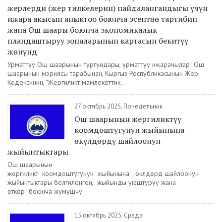
жерлерди (жер тилкелерин) пайдалангандыгы үчүн
ижара акысын аныктоо боюнча эсептөө тартибин
жана Ош шаары боюнча экономикалык
пландаштыруу зоналарынын картасын бекитүү
жөнүнд
Урматтуу Ош шаарынын тургундары, урматтуу ижарачылар! Ош
шаарынын мэриясы тарабынан, Кыргыз Республикасынын Жер
Кодексинин, “Жергиликтүү мамлекеттик...
27 октябрь 2025, Понедельник
Ош шаарынын жергиликтүү
коомдоштугунун жыйынына
өкүлдөрдү шайлоонун
жыйынтыктары
Ош шаарынын
жергиликтүү коомдоштугунун жыйынына өкүлдөрдү шайлоонун
жыйынтыктары белгиленген, жыйынды уюштуруу жана
өткөрүү боюнча жумушчу...
15 октябрь 2025, Среда