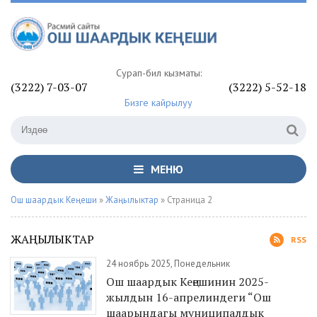
Сурап-билүү кызматы:
(3222) 7-03-07
(3222) 5-52-18
Бизге кайрылуу
МЕНЮ
Ош шаардык Кеңеши
»
Жаңылыктар
» Страница 2
ЖАҢЫЛЫКТАР
RSS
24 ноябрь 2025, Понедельник
Ош шаардык Кеңешинин 2025-
жылдын 16-апрелиндеги “Ош
шаарындагы муниципалдык