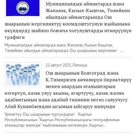
Муниципалдык аймактарда жана
Жапалак, Кызыл-Кыштак, Төлөйкөн
айылдык аймактарында Ош
шаарынын жергиликтүү коомдоштугунун жыйынына
өкүлдөрдү шайлоо боюнча чогулуштарды өткөрүүнүн
графиги
Муниципалдык аймактарда жана Жапалак, Кызыл-Кыштак,
Төлөйкөн айылдык аймактарында Ош шаарынын жергиликтүү ...
22 август 2025, Пятница
Ош шаарынын Волгоград жана
К.Тимирязев көчөлөрүн бириктирүү
менен алардын аталыштарын
өзгөртүп, казак улуу акыны, агартуучу, казак жазма
адабиятынын жана адабий тилинин негиз салуучусу
Абай Кунанбаевдин ысымын ыйгаруу жөнүндө
Урматтуу Ош шаарынын тургундары! Кыргыз
Республикасынын “Кыргыз Республикасындагы географиялык
аталыштар жөнүндө” мыйзамынын негизинде, Кыргыз...