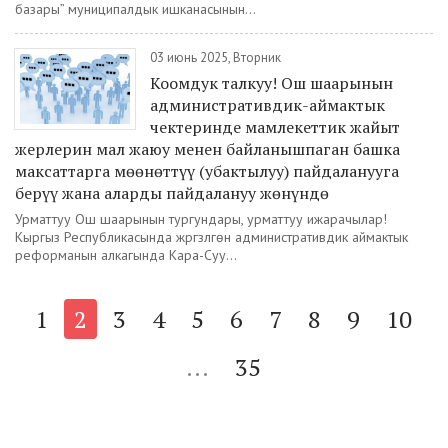
базары” муниципалдык ишканасынын...
03 июнь 2025, Вторник
Коомдук талкуу! Ош шаарынын
административдик-аймактык
чектеринде мамлекеттик жайыт
жерлерин мал жаюу менен байланышпаган башка
максаттарга мөөнөттүү (убактылуу) пайдаланууга
берүү жана аларды пайдалануу жөнүндө
Урматтуу Ош шаарынын тургундары, урматтуу ижарачылар!
Кыргыз Республикасында жүргүзүлгөн административдик аймактык
реформанын алкагында Кара-Суу...
1
2
3
4
5
6
7
8
9
10
...
35