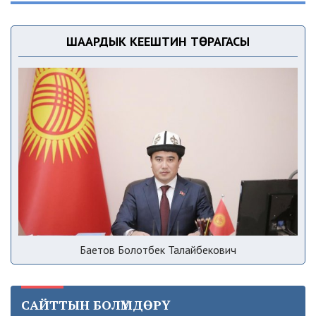
ШААРДЫК КЕҢЕШТИН ТӨРАГАСЫ
Баетов Болотбек Талайбекович
САЙТТЫН БОЛҮМДӨРҮ