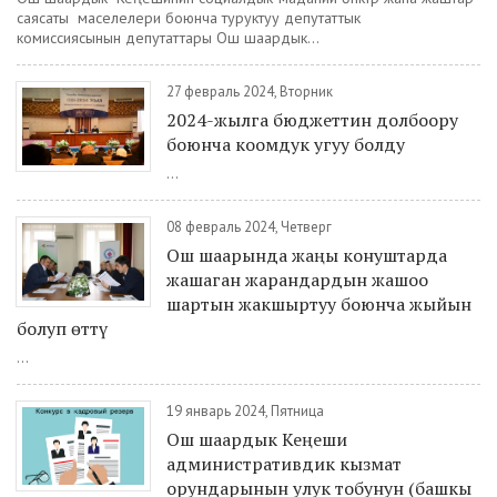
саясаты маселелери боюнча туруктуу депутаттык
комиссиясынын депутаттары Ош шаардык...
27 февраль 2024, Вторник
2024-жылга бюджеттин долбоору
боюнча коомдук угуу болду
...
08 февраль 2024, Четверг
Ош шаарында жаңы конуштарда
жашаган жарандардын жашоо
шартын жакшыртуу боюнча жыйын
болуп өттү
...
19 январь 2024, Пятница
Ош шаардык Кеңеши
административдик кызмат
орундарынын улук тобунун (башкы