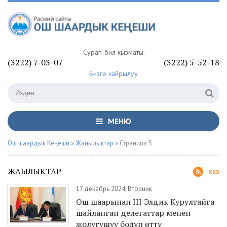
Сурап-билүү кызматы:
(3222) 7-03-07
(3222) 5-52-18
Бизге кайрылуу
МЕНЮ
Ош шаардык Кеңеши
»
Жаңылыктар
» Страница 5
ЖАҢЫЛЫКТАР
RSS
17 декабрь 2024, Вторник
Ош шаарынан III Элдик Курултайга
шайланган делегаттар менен
жолугушуу болуп өттү