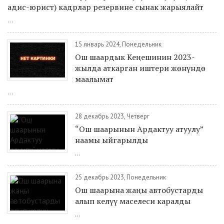
адис-юрист) кадрлар резервине сынак жарыялайт
...
15 январь 2024, Понедельник
Ош шаардык Кеңешинин 2023-
жылда аткарган иштери жөнүндө
маалымат
...
28 декабрь 2023, Четверг
“Ош шаарынын Ардактуу атуулу”
наамы ыйгарылды
...
25 декабрь 2023, Понедельник
Ош шаарына жаңы автобустарды
алып келүү маселеси каралды
...