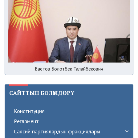
Баетов Болотбек Талайбекович
САЙТТЫН БОЛҮМДӨРҮ
Конституция
Регламент
Саясий партиялардын фракциялары