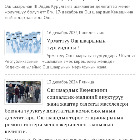
Ош шаарынан III Элдик Курултайга шайланган делегаттар менен
жолугушуу болуп өттү Бүгүн, 17-декабрь күнү Ош шаардык Кеңешинин
жыйындар залында Ош...
16 декабрь 2024, Понедельник
Урматтуу Ош шаарынын
тургундары !
Урматтуу Ош шаарынын тургундары ! Кыргыз
Республикасынын «Салыктык эмес кирешелер жөнүндө»
Кодексине ылайык, Ош шаарынын мэриясынын жана...
13 декабрь 2024, Пятница
Ош шаардык Кеңешинин
социалдык-маданий өнүктүрүү
жана жаштар саясаты маселелери
боюнча туруктуу депутаттык комиссиясынын
депутаттары Ош шаардык төрөт стационарынын
ремонт иштери менен жериненен таанышып
келишти.
Ош шаардык Кеңешинин социалдык-маданий өнүктүрүү жана жаштар