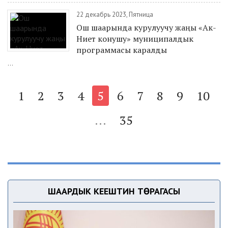
22 декабрь 2023, Пятница
Ош шаарында курулуучу жаңы «Ак-
Ниет конушу» муниципалдык
программасы каралды
...
1
2
3
4
5
6
7
8
9
10
...
35
ШААРДЫК КЕҢЕШТИН ТӨРАГАСЫ