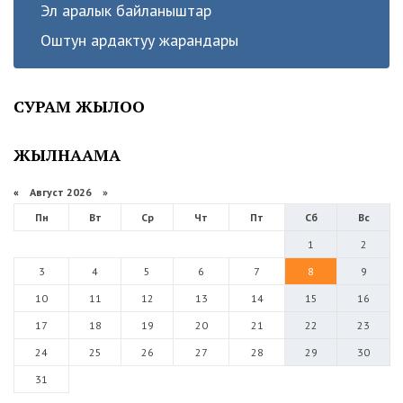
Эл аралык байланыштар
Оштун ардактуу жарандары
СУРАМ ЖЫЛОО
ЖЫЛНААМА
«
Август 2026 »
Пн
Вт
Ср
Чт
Пт
Сб
Вс
1
2
3
4
5
6
7
8
9
10
11
12
13
14
15
16
17
18
19
20
21
22
23
24
25
26
27
28
29
30
31