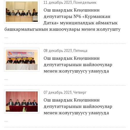
11 декабрь 2023, Понедельник
Ош шаардык Кеңешинин
депутаттары №6 «Курманжан
Датка» муниципалдык аймактык
башкармалыгынын жашоочулары менен жолугушту
...
08 декабрь 2023, Пятница
Ош шаардык Кеңешинин
депутаттарынын шайлоочулар
менен жолугушуусу уланууда
...
07 декабрь 2023, Четверг
Ош шаардык Кеңешинин
депутаттарынын шайлоочулар
менен жолугушуусу уланууда
...