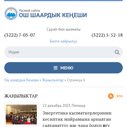
Сурап-билүү кызматы:
(3222) 7-03-07
(3222) 5-52-18
Бизге кайрылуу
МЕНЮ
Ош шаардык Кеңеши
»
Жаңылыктар
» Страница 6
ЖАҢЫЛЫКТАР
RSS
22 декабрь 2023, Пятница
Энергетика кызматкерлеринин
кесиптик майрамына арналган
салтанаттуу иш-чара болуп өттү