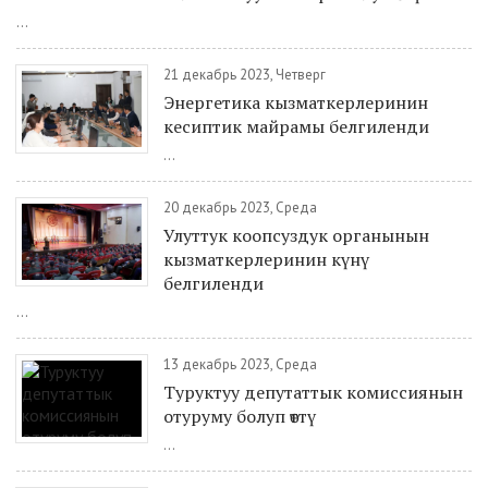
...
21 декабрь 2023, Четверг
Энергетика кызматкерлеринин
кесиптик майрамы белгиленди
...
20 декабрь 2023, Среда
Улуттук коопсуздук органынын
кызматкерлеринин күнү
белгиленди
...
13 декабрь 2023, Среда
Туруктуу депутаттык комиссиянын
отуруму болуп өттү
...