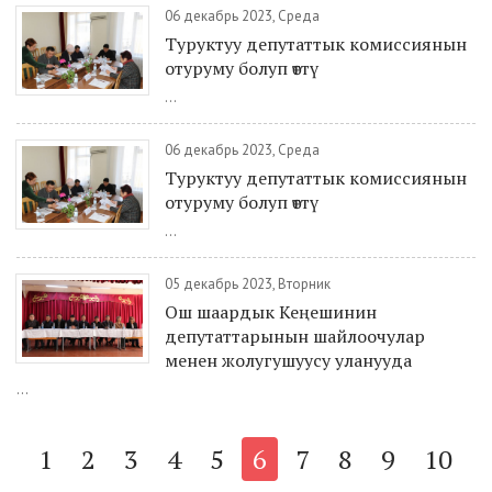
06 декабрь 2023, Среда
Туруктуу депутаттык комиссиянын
отуруму болуп өттү
...
06 декабрь 2023, Среда
Туруктуу депутаттык комиссиянын
отуруму болуп өттү
...
05 декабрь 2023, Вторник
Ош шаардык Кеңешинин
депутаттарынын шайлоочулар
менен жолугушуусу уланууда
...
1
2
3
4
5
6
7
8
9
10